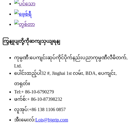
ကြှနျုပျတို့ကိုဆကျသှယျရနျ
ကုမ္ပဏီ:
ပေကျင်းဆုပ်ကိုင်ပိုက်နည်းပညာကုမ္ပဏီလီမိတက်,
Ltd.
ပေါင်းထည့်ပါ
32 #, Jinghai 1st လမ်း, BDA, ပေကျင်း,
တရုတ်။
Tel:
+ 86-10-6790279
ဖက်စ်:
+ 86-10-87398232
လူအုပ်:
+86 138 1106 0857
အီးမေးလ်:
Lois@bjgrip.com