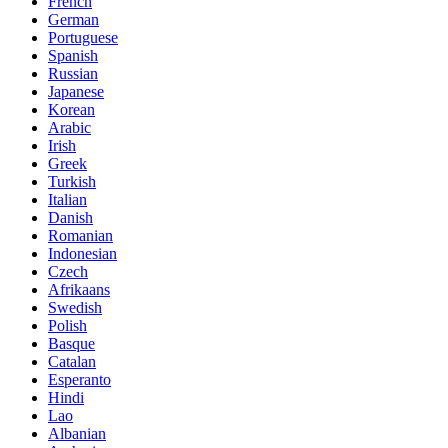
French
German
Portuguese
Spanish
Russian
Japanese
Korean
Arabic
Irish
Greek
Turkish
Italian
Danish
Romanian
Indonesian
Czech
Afrikaans
Swedish
Polish
Basque
Catalan
Esperanto
Hindi
Lao
Albanian