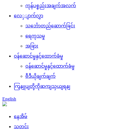
ကုန်ပစ္စည်းအချက်အလက်
လေှျာက်လွှာ
သင်္ဘောတည်ဆောက်ခြင်း
ရေကုသမှု
အခြား
ဝန်ဆောင်မှုနှင့်ထောက်ခံမှု
ဝန်ဆောင်မှုနှင့်ထောက်ခံမှု
ဗီဒီယိုချက်ချက်
ကြှနျုပျတို့ကိုဆကျသှယျရနျ
English
နေအိမ်
သတင်း