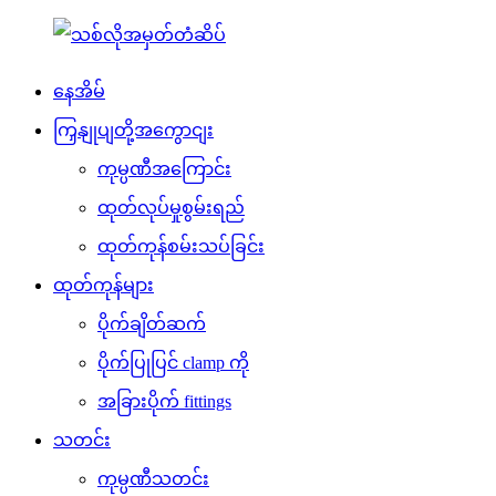
နေအိမ်
ကြှနျုပျတို့အကွောငျး
ကုမ္ပဏီအကြောင်း
ထုတ်လုပ်မှုစွမ်းရည်
ထုတ်ကုန်စမ်းသပ်ခြင်း
ထုတ်ကုန်များ
ပိုက်ချိတ်ဆက်
ပိုက်ပြုပြင် clamp ကို
အခြားပိုက် fittings
သတင်း
ကုမ္ပဏီသတင်း