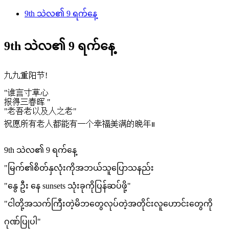
9th သဲလ၏ 9 ရက်နေ့
9th သဲလ၏ 9 ရက်နေ့
九九重阳节!
"谁言寸草心
报得三春晖 "
"老吾老以及人之老"
祝愿所有老人都能有一个幸福美满的晚年။
9th သဲလ၏ 9 ရက်နေ့
"မြက်၏စိတ်နှလုံးကိုအဘယ်သူပြောသနည်း
"နွေ ဦး နေ sunsets သုံးခုကိုပြန်ဆပ်ဖို့"
"ငါတို့အသက်ကြီးတဲ့မိဘတွေလုပ်တဲ့အတိုင်းလူဟောင်းတွေကို
ဂုဏ်ပြုပါ"