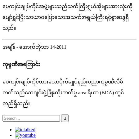
ပေကျင်းချုပ်ကိုင်အဖွဲ့များသည်သက်ကြီးရွယ်အိုများအားလုံးကို
ပျော်ရွှင်ပြီးသာယာဝပြောသောအသက်အရွယ်ကြီးရင့်စွာဆန္ဒရှိ
သည်။
အချိန် - အောက်တိုဘာ 14-2011
ကုမ္ပဏီအကြောင်း
ပေကျင်းချုပ်ကိုင်ထားသောပိုက်ချုပ်နည်းပညာကုမ္ပဏီလီမိ
တက်သည်ဘေဂျင်းဖွံ့ဖြိုးတိုးတက်မှု area ရိယာ (BDA) တွင်
တည်ရှိသည်။