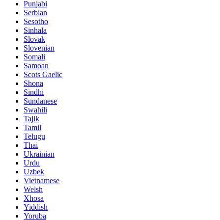
Punjabi
Serbian
Sesotho
Sinhala
Slovak
Slovenian
Somali
Samoan
Scots Gaelic
Shona
Sindhi
Sundanese
Swahili
Tajik
Tamil
Telugu
Thai
Ukrainian
Urdu
Uzbek
Vietnamese
Welsh
Xhosa
Yiddish
Yoruba