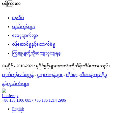
ပန်ကြားစာ
နေအိမ်
ထုတ်ကုန်များ
လေှျာက်လွှာ
ဝန်ဆောင်မှုနှင့်ထောက်ခံမှု
ကြှနျုပျတို့ကိုဆကျသှယျရနျ
©မူပိုင် - 2010-2021: မူပိုင်ခွင့်များအားလုံးကိုထိန်းသိမ်းထားသည်။
ထုတ်ကုန်လမ်းညွှန်
-
ပူထုတ်ကုန်များ
-
ထိုင်ရာ
-
သီးသန့်တည်ရှိမှု
နှင့်ကွတ်ကီးများ
Loisleeejx
+86 138 1106 0857
+86 186 1214 2986
English